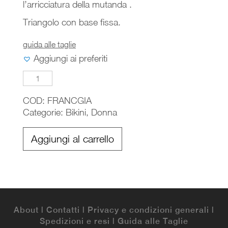
l’arricciatura della mutanda .
Triangolo con base fissa.
guida alle taglie
Aggiungi ai preferiti
FRANCY
quantità
COD:
FRANCGIA
Categorie:
Bikini
,
Donna
Aggiungi al carrello
About
|
Contatti
|
Privacy e condizioni generali
|
Spedizioni e resi
|
Guida alle Taglie