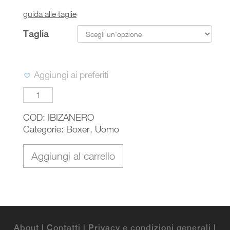
guida alle taglie
Taglia
Aggiungi ai preferiti
IBIZA
quantità
COD:
IBIZANERO
Categorie:
Boxer
,
Uomo
Aggiungi al carrello
About
|
Contatti
|
Privacy e condizioni generali
|