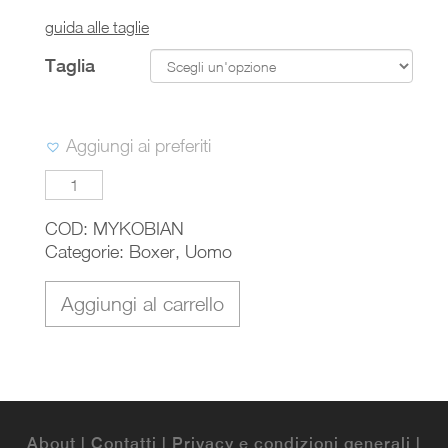
guida alle taglie
Taglia
Aggiungi ai preferiti
MYKONOS
quantità
COD:
MYKOBIAN
Categorie:
Boxer
,
Uomo
Aggiungi al carrello
About
|
Contatti
|
Privacy e condizioni generali
|