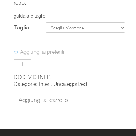
retro.
guida alle taglie
Taglia
Aggiungi ai preferiti
Victoria
quantità
COD:
VICTNER
Categorie:
Interi
,
Uncategorized
Aggiungi al carrello